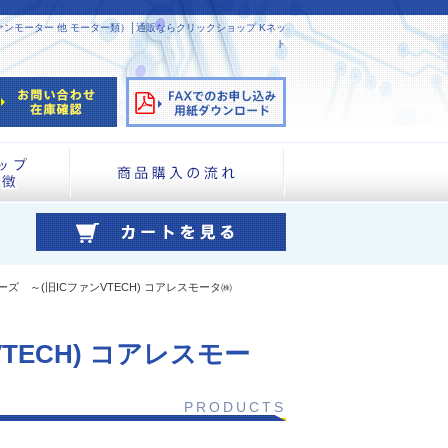
ンモーター 他 モーター類）│通販ならクリックショップ Kネッ
ト
ズ ～(旧ICファンVTECH) コアレスモータ㈱
TECH) コアレスモー
PRODUCTS