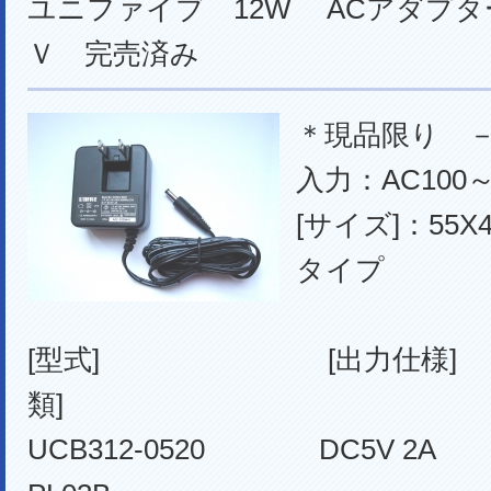
ユニファイブ 12W ACアダプター
Ｖ 完売済み
＊現品限り
入力：AC100～
[サイズ]：55X
タイプ
[型式] [出力仕様]
類]
UCB312-0520 DC5V 2