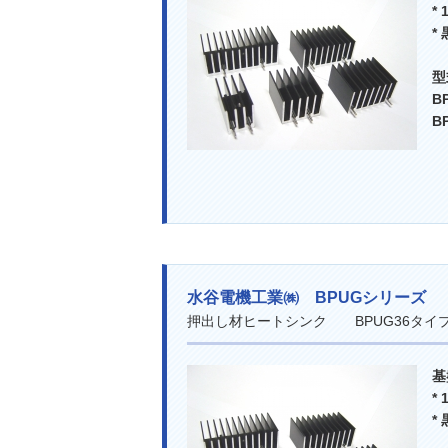
*
*
B
B
水谷電機工業㈱ BPUGシリーズ
押出し材ヒートシンク BPUG36タ
基
*
*