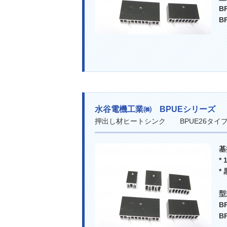
B
B
水谷電機工業㈱ BPUEシリーズ
押出し材ヒートシンク BPUE26タ
基
*
*
B
B