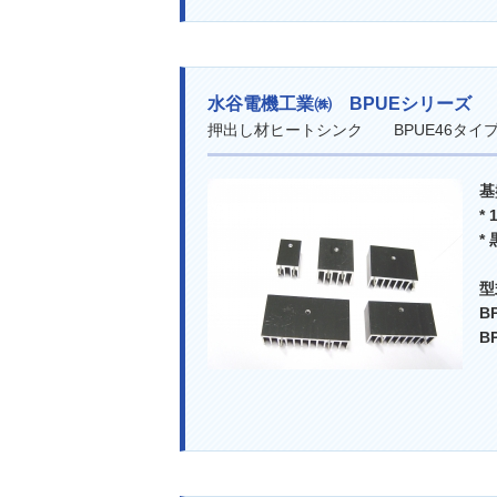
水谷電機工業㈱ BPUEシリーズ
押出し材ヒートシンク BPUE46タ
基
*
*
B
B