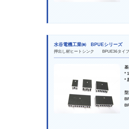
水谷電機工業㈱ BPUEシリーズ
押出し材ヒートシンク BPUE36タ
基
*
*
B
B