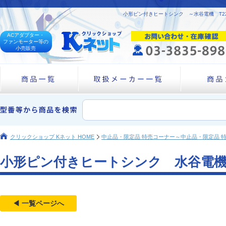
小形ピン付きヒートシンク ～水谷電機 T2
ACアダプター・
ファンモーター等の
小売販売
クリックショップ Kネット HOME
中止品・限定品 特売コーナー～中止品・限定品 
小形ピン付きヒートシンク 水谷電機
◀ 一覧ページへ