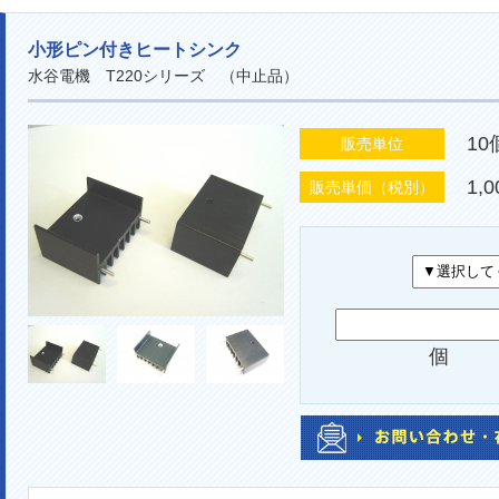
小形ピン付きヒートシンク
水谷電機 T220シリーズ （中止品）
1
販売単位
1,
販売単価（税別）
個