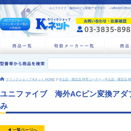
ユニファイブ 海外ACピン変換アダプター ～UBX305-0
ACアダプター・
ファンモーター等の
小売販売
クリックショップ Kネット HOME
中止品・限定品 特売コーナー～中止品・限定品 
ユニファイブ 海外ACピン変換アダプタ
み
◀ 一覧ページへ