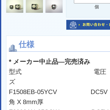
個
仕様
* メーカー中止品―完売済み
型式 電圧
ズ
F1508EB-05YCV 
角 X 8mm厚